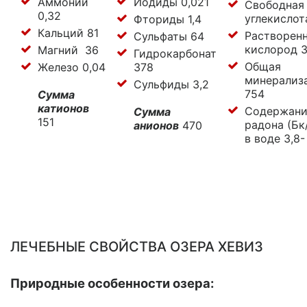
Аммоний
Йодиды 0,021
Свободная
0,32
углекислот
Фториды 1,4
Кальций 81
Растворен
Сульфаты 64
кислород 3
Магний 36
Гидрокарбонат
Общая
Железо 0,04
378
минерализ
Сульфиды 3,2
754
Сумма
катионов
Содержани
Сумма
151
радона (Бк
анионов
470
в воде 3,8-
ЛЕЧЕБНЫЕ СВОЙСТВА ОЗЕРА ХЕВИЗ
Природные особенности озера: