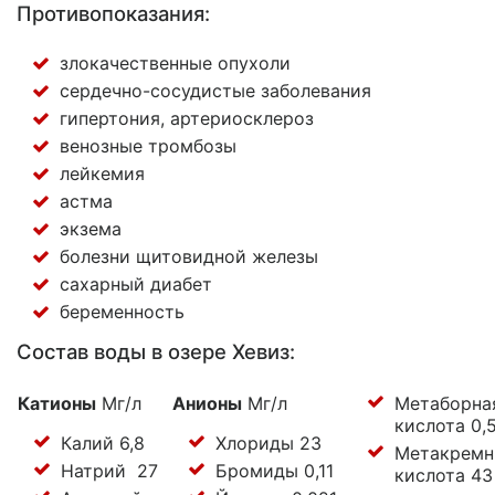
Противопоказания:
злокачественные опухоли
сердечно-сосудистые
заболевания
гипертония, артериосклероз
венозные тромбозы
лейкемия
астма
экзема
болезни щитовидной железы
сахарный диабет
беременность
Состав воды в озере Хевиз:
Катионы
Мг/л
Анионы
Мг/л
Метаборна
кислота 0,
Калий 6,8
Хлориды 23
Метакремн
Натрий 27
Бромиды 0,11
кислота 4