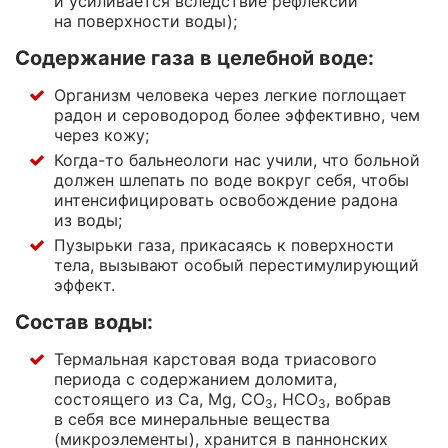
и усиливается вследствие рефлексии
на поверхности воды);
Содержание газа в целебной воде:
Организм человека через легкие поглощает
радон и сероводород более эффективно, чем
через кожу;
Когда-то
бальнеологи нас учили, что больной
должен шлепать по воде вокруг себя, чтобы
интенсифицировать освобождение радона
из воды;
Пузырьки газа, прикасаясь к поверхности
тела, вызывают особый перестимулирующий
эффект.
Состав воды:
Термальная карстовая вода триасового
периода с содержанием доломита,
состоящего из Ca, Mg, CO
, HCO
, вобрав
3
3
в себя все минеральные вещества
(микроэлементы), хранится в паннонских