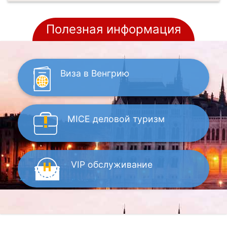
Полезная информация
Виза
в Венгрию
MICE
деловой туризм
VIP
обслуживание