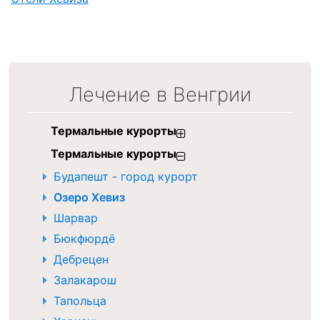
Лечение в Венгрии
Термальные курорты
Термальные курорты
Будапешт - город курорт
Озеро Хевиз
Шарвар
Бюкфюрдё
Дебрецен
Залакарош
Тапольца