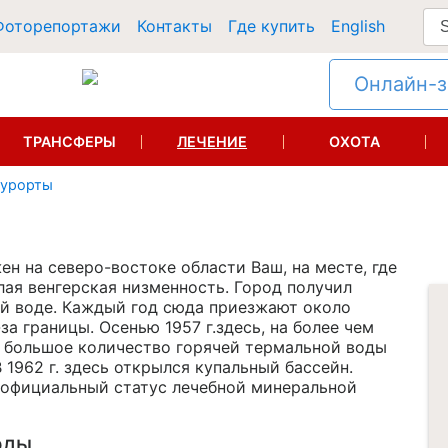
Фоторепортажи
Контакты
Где купить
English
Онлайн-за
ТРАНСФЕРЫ
ЛЕЧЕНИЕ
ОХОТА
курорты
жен
на северо-востоке
области Ваш, на месте, где
лая венгерская низменность. Город получил
ой воде. Каждый год сюда приезжают около
-за
границы. Осенью 1957 г.здесь, на более чем
 большое количество горячей термальной воды
1962 г. здесь открылся купальный бассейн.
 официальный статус лечебной минеральной
оды