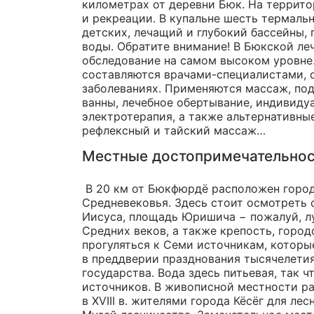
километрах от деревни Бюк. На террито
и рекреации. В купальне шесть термальн
детских, лечащий и глубокий бассейны, 
воды. Обратите внимание! В Бюкской л
обследование на самом высоком уровне
составляются
врачами-специалистами,
о
заболеваниях. Применяются массаж, под
ванны, лечебное обертывание, индивидуа
электротерапия, а также альтернативны
рефлексный и тайский массаж…
Местные достопримечательно
В 20 км от Бюкфюрдё расположен город 
Средневековья. Здесь стоит осмотреть
Иисуса, площадь Юришича − пожалуй, л
Средних веков, а также крепость, город
прогуляться к Семи источникам, которые
в преддверии празднования тысячелети
государства. Вода здесь питьевая, так 
источников. В живописной местности р
в XVIII в. жителями города Кёсёг для л