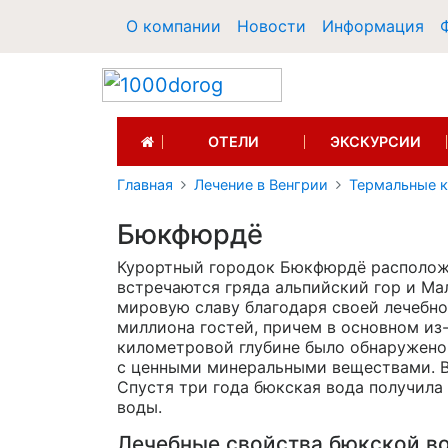
О компании
Новости
Информация
(CURRENT)
ОТЕЛИ
ЭКСКУРСИИ
Главная
Лечение в Венгрии
Термальные 
Бюкфюрдё
Курортный городок Бюкфюрдё располо
встречаются гряда альпийский гор и Ма
мировую славу благодаря своей лечебн
миллиона гостей, причем в основном
из
километровой глубине было обнаружено
с ценными минеральными веществами. В 
Спустя три года бюкская вода получила
воды.
Лечебные свойства бюкской в