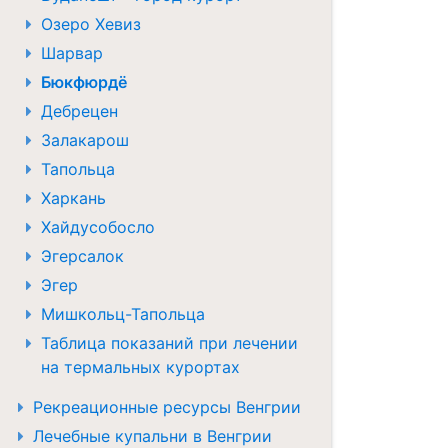
Озеро Хевиз
Шарвар
Бюкфюрдё
Дебрецен
Залакарош
Тапольца
Харкань
Хайдусобосло
Эгерсалок
Эгер
Мишкольц-Тапольца
Таблица показаний при лечении
на термальных курортах
Рекреационные ресурсы Венгрии
Лечебные купальни в Венгрии