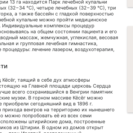
рии 13 га находится Парк лечебной купальни
ых (32−34 °С), четыре лечебных (32−39 °С), три
горка, а также бассейн с гладкой поверхностью
ечебной купальне можно пройти медицинское
. Индивидуальные комплексы процедур
сновываясь на общем состоянии пациента и его
водный массаж, жемчужная, углекислая, весовая
льная и групповая лечебная гимнастика,
е процедуры: лечение лазером, воздухотерапия,
сти
Кёсёг, таящий в себе дух атмосферы
 стоящую на Главной площади церковь Сердца
учше всего сохранившийся в Венгрии памятник
ские музеи. В горном массиве Кёсёг можно
 приобрели сегодняшний вид в 1896 г.
я прихода венгров на территорию их нынешнего
что можно попробовать её из всех семи
асположены штирийские дома, построенные
есников из Штирии. В одном из домов открыт