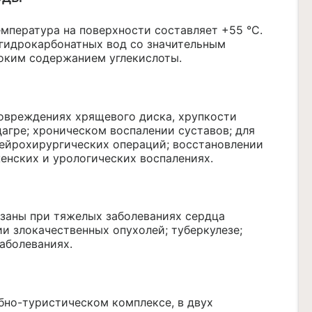
емпература на поверхности составляет +55 °С.
-гидрокарбонатных
вод со значительным
соким содержанием углекислоты.
повреждениях хрящевого диска, хрупкости
дагре; хроническом воспалении суставов; для
нейрохирургических операций; восстановлении
женских и урологических воспалениях.
заны при тяжелых заболеваниях сердца
и злокачественных опухолей; туберкулезе;
аболеваниях.
бно-туристическом
комплексе, в двух