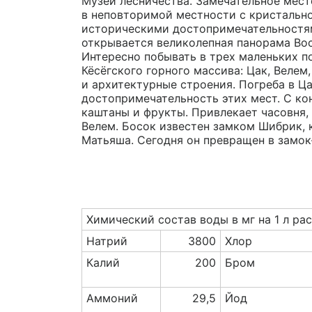
Музей лесничества. Замечательное мест
в неповторимой местности с кристальн
историческими достопримечательностям
открывается великолепная панорама Вос
Интересно побывать в трех маленьких п
Кёсёгского горного массива: Цак, Велем
и архитектурные строения. Погреба в Ц
достопримечательность этих мест. С конц
каштаны и фрукты. Привлекает часовня,
Велем. Босок известен замком Шибрик,
Матьяша. Сегодня он превращен в замок
Химический состав воды в мг на 1 л ра
Натрий
3800
Хлор
Калий
200
Бром
Аммоний
29,5
Йод