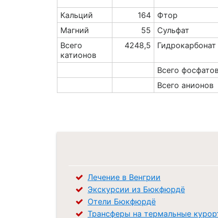
Кальций
164
Фтор
Магний
55
Сульфат
Всего
4248,5
Гидрокарбонат
катионов
Всего фосфато
Всего анионов
Лечение в Венгрии
Экскурсии из Бюкфюрдё
Отели Бюкфюрдё
Трансферы на термальные курор