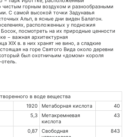
о − парк Иротткё, расположенный
о чистым горным воздухом и разнообразными
и. С самой высокой точки Задунавья
точных Альп, в ясные дни виден Балатон.
оселениях, расположенных у подножия
, Босок, посмотреть на их природные ценности
аке − важная архитектурная
а XIX в. в них хранят не вино, а сладкие
 стоящая на горе Святого Вида около деревни
 который был охотничьим «домом» короля
-отель.
створенного в воде вещества
1920
Метаборная кислота
40
5,3
Метакремневая
43
кислота
0,87
Свободная
843