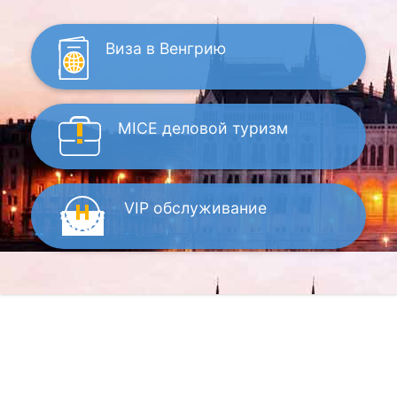
Виза
в Венгрию
MICE
деловой туризм
VIP
обслуживание