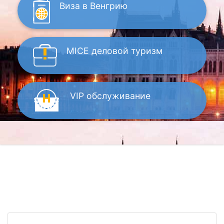
Виза
в Венгрию
MICE
деловой туризм
VIP
обслуживание