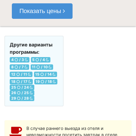
Показать цены
Другие варианты
программы:
4
/ 3
5
/ 4
8
/ 7
11
/ 10
12
/ 11
15
/ 14
18
/ 17
19
/ 18
25
/ 24
26
/ 25
29
/ 28
В случае раннего выезда из отеля и
невозможности посетить завтрак в отеле,