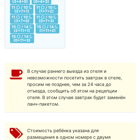
(3+4+0)
(0+4+3)
11
/ 10
11
/ 10
(2+7+1)
(1+7+2)
11
/ 10
11
/ 10
(3+7+0)
(0+7+3)
15
/ 14
15
/ 14
(2+11+1)
(1+11+2)
15
/ 14
(0+11+3)
В случае раннего выезда из отеля и
невозможности посетить завтрак в отеле,
просим не позднее, чем за 24 часа до
отъезда, сообщить об этом на рецепции
отеля. В этом случае завтрак будет заменён
ланч-пакетом.
Стоимость ребёнка указана для
размещения в одном номере с двумя