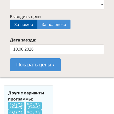
Выводить цены
За номер
За человека
Дата заезда:
Показать цены
Другие варианты
программы:
8
/ 7
8
/ 7
(1+4+2)
(2+4+1)
8
/ 7
8
/ 7