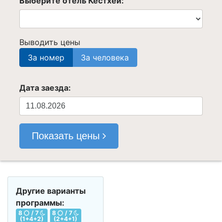
Выберите отель Кестхей:
Выводить цены
За номер
За человека
Дата заезда:
Показать цены
Другие варианты
программы:
8
/ 7
8
/ 7
(1+4+2)
(2+4+1)