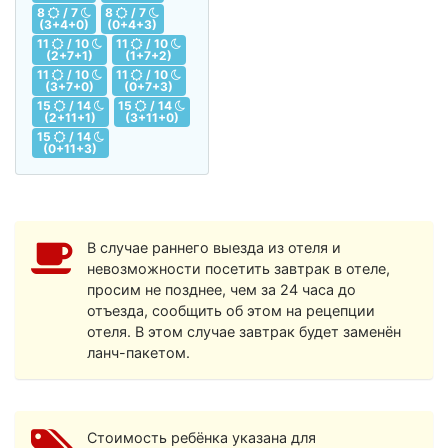
8
/ 7
8
/ 7
(3+4+0)
(0+4+3)
11
/ 10
11
/ 10
(2+7+1)
(1+7+2)
11
/ 10
11
/ 10
(3+7+0)
(0+7+3)
15
/ 14
15
/ 14
(2+11+1)
(3+11+0)
15
/ 14
(0+11+3)
В случае раннего выезда из отеля и
невозможности посетить завтрак в отеле,
просим не позднее, чем за 24 часа до
отъезда, сообщить об этом на рецепции
отеля. В этом случае завтрак будет заменён
ланч-пакетом.
Стоимость ребёнка указана для