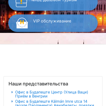
VIP
обслуживание
Наши представительства
Офис в Будапеште Центр (Улица Ваци)
Приём в Венгрии
Офис в Будапеште Kálmán Imre utca 14
(возле Парламента) Авиабилеты, поездки