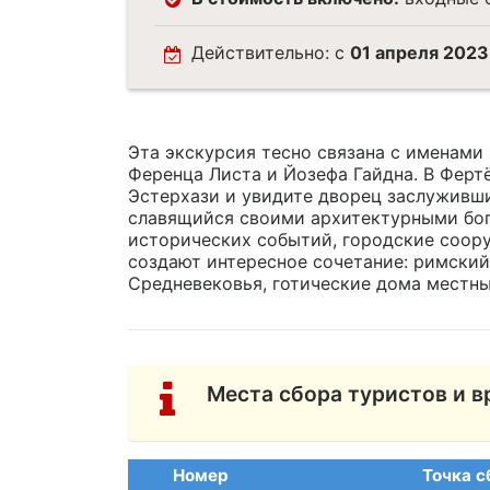
Действительно: с
01 апреля 2023
Эта экскурсия тесно связана с именами
Ференца Листа и Йозефа Гайдна. В Ферт
Эстерхази и увидите дворец заслуживши
славящийся своими архитектурными бог
исторических событий, городские соор
создают интересное сочетание: римский
Средневековья, готические дома местных
Места сбора туристов и в
Номер
Точка с