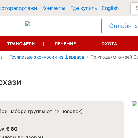
Фоторепортажи
Контакты
Где купить
English
Онлайн-за
ТРАНСФЕРЫ
ЛЕЧЕНИЕ
ОХОТА
ра
Групповые экскурсии из Шарвара
По угодьям князей Э
рхази
ри наборе группы от 4х человек)
ок
€ 80
билеты во дворец