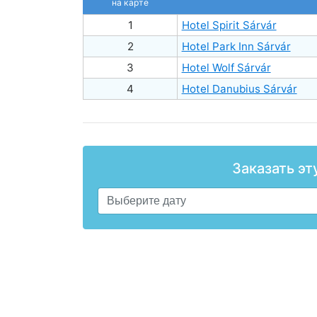
на карте
1
Hotel Spirit Sárvár
2
Hotel Park Inn Sárvár
3
Hotel Wolf Sárvár
4
Hotel Danubius Sárvár
Заказать эт