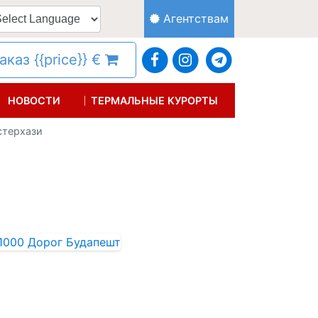
Агентствам
каз {{price}} €
НОВОСТИ
ТЕРМАЛЬНЫЕ КУРОРТЫ
стерхази