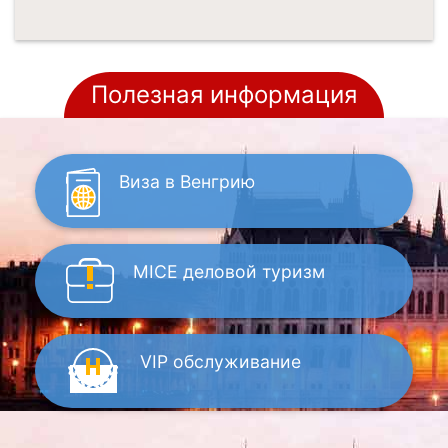
Полезная информация
Виза
в Венгрию
MICE
деловой туризм
VIP
обслуживание