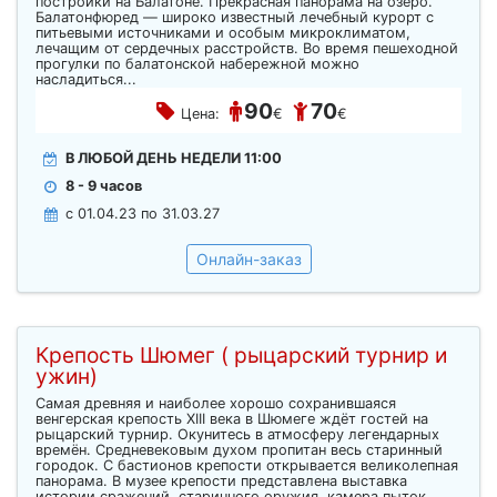
постройки на Балатоне. Прекрасная панорама на озеро.
Балатонфюред — широко известный лечебный курорт с
питьевыми источниками и особым микроклиматом,
лечащим от сердечных расстройств. Во время пешеходной
прогулки по балатонской набережной можно
насладиться...
90
70
Цена:
€
€
В ЛЮБОЙ ДЕНЬ НЕДЕЛИ 11:00
8 - 9 часов
c 01.04.23 по 31.03.27
Онлайн-заказ
Крепость Шюмег ( рыцарский турнир и
ужин)
Самая древняя и наиболее хорошо сохранившаяся
венгерская крепость XIII века в Шюмеге ждёт гостей на
рыцарский турнир. Окунитесь в атмосферу легендарных
времён. Средневековым духом пропитан весь старинный
городок. С бастионов крепости открывается великолепная
панорама. В музее крепости представлена выставка
истории сражений, старинного оружия, камера пыток,