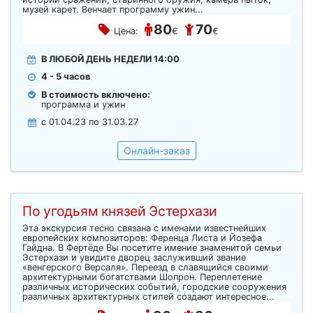
музей карет. Венчает программу ужин...
80
70
Цена:
€
€
В ЛЮБОЙ ДЕНЬ НЕДЕЛИ 14:00
4 - 5 часов
В стоимость включено:
программа и ужин
c 01.04.23 по 31.03.27
Онлайн-заказ
По угодьям князей Эстерхази
Эта экскурсия тесно связана с именами известнейших
европейских композиторов: Ференца Листа и Йозефа
Гайдна. В Фертёде Вы посетите имение знаменитой семьи
Эстерхази и увидите дворец заслуживший звание
«венгерского Версаля». Переезд в славящийся своими
архитектурными богатствами Шопрон. Переплетение
различных исторических событий, городские сооружения
различных архитектурных стилей создают интересное...