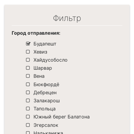
Фильтр
Город отправления:
Будапешт
Хевиз
Хайдусобосло
Шарвар
Вена
Бюкфюрдё
Дебрецен
Залакарош
Тапольца
Южный берег Балатона
Эгерсалок
Надьканижа