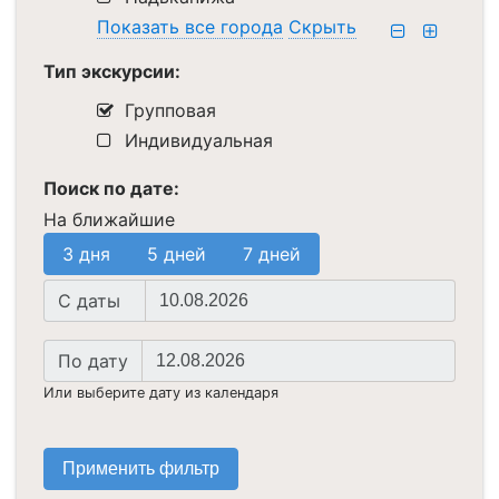
Показать все города
Скрыть
Тип экскурсии:
Групповая
Индивидуальная
Поиск по дате:
На ближайшие
3 дня
5 дней
7 дней
Начальная
C даты
дата
Конечная
По дату
дата
Или выберите дату из календаря