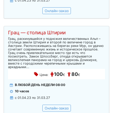
c 01.04.23 по 31.03.27
Онлайн-заказ
Грац — столица Штирии
Грац, раскинувшийся у подножия величественных Альп –
столица земли Штирия и второй по величине город в
Австрии. Расположившись на берегах реки Мур, он удачно
сочетает современную жизнь и историческое прошлое.
Грац очень привлекательное место где есть что
посмотреть. Замок Шлоссберг, откуда открывается
великолепная панорама на город и церковь Домкирхе,
вместе с городскими черепичными крышами и
аркадными...
100
80
Цена:
€
€
В ЛЮБОЙ ДЕНЬ НЕДЕЛИ 08:00
10 часов
c 01.04.23 по 31.03.27
Онлайн-заказ