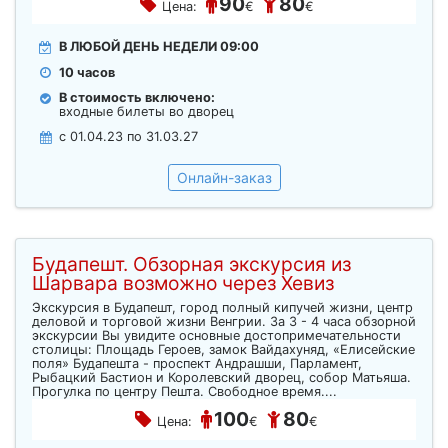
90
80
Цена:
€
€
В ЛЮБОЙ ДЕНЬ НЕДЕЛИ 09:00
10 часов
В стоимость включено:
входные билеты во дворец
c 01.04.23 по 31.03.27
Онлайн-заказ
Будапешт. Обзорная экскурсия из
Шарвара возможно через Хевиз
Экскурсия в Будапешт, город полный кипучей жизни, центр
деловой и торговой жизни Венгрии. За 3 - 4 часа обзорной
экскурсии Вы увидите основные достопримечательности
столицы: Площадь Героев, замок Вайдахуняд, «Елисейские
поля» Будапешта - проспект Андрашши, Парламент,
Рыбацкий Бастион и Королевский дворец, собор Матьяша.
Прогулка по центру Пешта. Свободное время....
100
80
Цена:
€
€