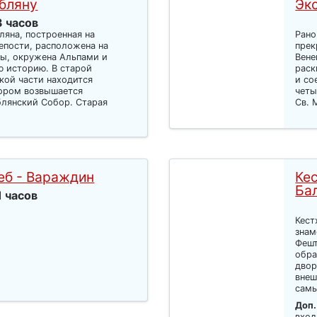
бляну
Эк
3 часов
яна, построенная на
Рано
епости, расположена на
прек
ы, окружена Альпами и
Вене
ю историю. В старой
раск
кой части находится
и со
тором возвышается
четы
лянский Собор. Старая
Св. 
еб - Вараждин
Кес
Ба
1 часов
Кест
знам
Фешт
обра
двор
внеш
самы
Доп.
вход