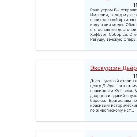
1
Рано утром Вы отправи
Империи, город музеев
великолепной архитек
индустрии моды. Обзор
его основные достопри
Хофбург, Собор св. Ст
Ратушу, венскую Оперу,
Экскурсия Дьёр
1
Дьёр – уютный старинн
центр Дьёра - это отл
планировки XVIII века.
дворцов и зданий служ
барокко. Братислава п
красивым историческим
по живописному ист...