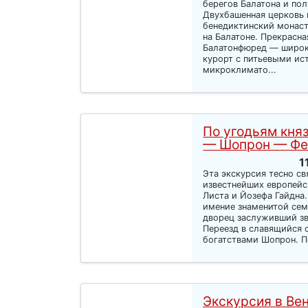
берегов Балатона и пол
Двухбашенная церковь 
бенедиктинский монас
на Балатоне. Прекрасна
Балатонфюред — широк
курорт с питьевыми и
микроклимато...
По угодьям кня
— Шопрон — Фе
1
Эта экскурсия тесно св
известнейших европейс
Листа и Йозефа Гайдна
имение знаменитой сем
дворец заслуживший зв
Переезд в славящийся
богатствами Шопрон. Пе
Экскурсия в Ве