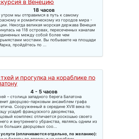
скурсия в Венецию
18 часов
 утром мы отправимся в путь к самому
расному и романтическому из городов мира -
ции. Некогда великая морская держава Венеция
инулась на 118 островах, пересеченных каналам
единенных между собой более чем
рьмястами мостами. Вы побываете на площади
Марка, пройдётесь по ...
тхей и прогулка на кораблике по
латону
4 - 5 часов
хей – столица западного берега Балатона
енит дворцово-парковым ансамблем графа
етича. Сооруженный в середине XVIII века по
зцу усадеб французского дворянства,
цовый комплекс отличается роскошью своего
него и внутреннего убранства, являясь одним из
х больших дворцовых соо...
 услуги (оплачиваются отдельно, по желанию):
ные билеты во дворец и на кораблик