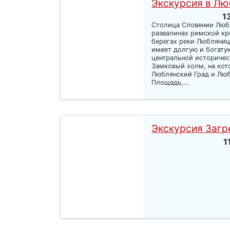
Экскурсия в Лю
1
Столица Словении Любл
развалинах римской кр
берегах реки Любляниц
имеет долгую и богату
центральной историчес
Замковый холм, на ко
Люблянский Град и Люб
Площадь,...
Экскурсия Загр
1