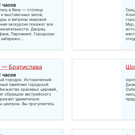
1 часов
тесь в Вену — столицу
Грац
 и выставочных залов,
Альп
туры и витрины мировой
горо
ная экскурсия покажет все
Мур,
мечательности: Дворец
исто
ефана, Парламент, Городскую
мест
 набережн...
отку
 — Братислава
Шо
1 часов
ый городок. Исторический
(кро
ичный памятник городской
Диза
 Множество красивых церквей,
Outl
ат образцом австрийского
нахо
оражает удивительно
пред
 центром. Вы прогуляетесь