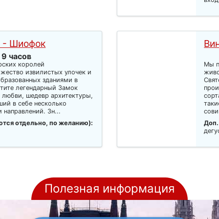
 - Шиофок
Ви
 9 часов
рских королей
Мы п
жество извилистых улочек и
живо
бразованных зданиями в
Свят
етите легендарный Замок
прои
 любви, шедевр архитектуры,
сорт
ий в себе несколько
таки
 направлений. Зн...
сови
ются отдельно, по желанию):
Доп.
дегу
Полезная информация