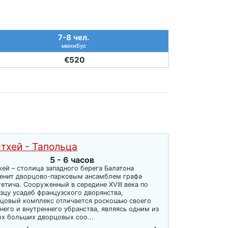
7-8 чел.
минибус
€520
тхей - Тапольца
5 - 6 часов
хей – столица западного берега Балатона
енит дворцово-парковым ансамблем графа
етича. Сооруженный в середине XVIII века по
зцу усадеб французского дворянства,
цовый комплекс отличается роскошью своего
него и внутреннего убранства, являясь одним из
х больших дворцовых соо...