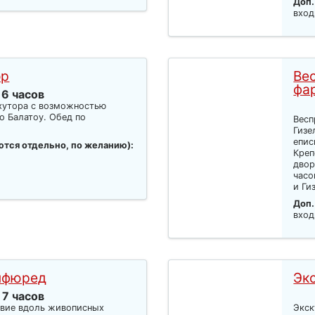
Доп.
вход
ор
Ве
фа
 6 часов
хутора с возможностью
о Балатоу. Обед по
Весп
Гизе
епис
ются отдельно, по желанию):
Креп
двор
часо
и Гиз
Доп.
вход
онфюред
Эк
 7 часов
твие вдоль живописных
Экск