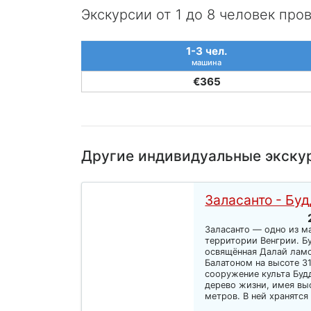
Экскурсии от 1 до 8 человек про
1-3 чел.
машина
€365
Другие индивидуальные экску
Заласанто - Бу
Заласанто — одно из м
территории Венгрии. Б
освящённая Далай ламо
Балатоном на высоте 3
сооружение культа Буд
дерево жизни, имея вы
метров. В ней хранятся