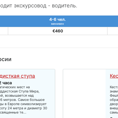
водит экскурсовод - водитель.
4-6 чел.
минивен
€460
рсии
ддисткая ступа
Кес
2 часа
агических мест на
Кест
уддистская Ступа Мира,
знам
й, возвышается над
Фешт
16 метров. Самое большое
обра
ды в Европе символизирует
двор
соту 24 метра и диаметр 30
внеш
 священные те...
самы