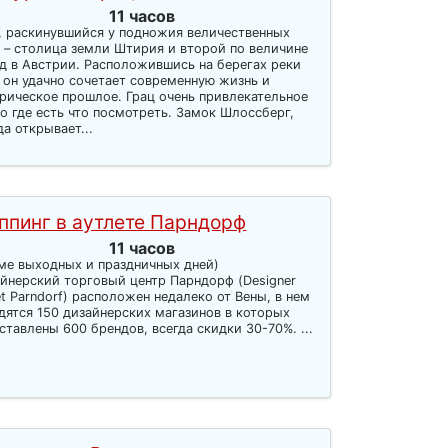
11 часов
, раскинувшийся у подножия величественных
 – столица земли Штирия и второй по величине
д в Австрии. Расположившись на берегах реки
 он удачно сочетает современную жизнь и
рическое прошлое. Грац очень привлекательное
о где есть что посмотреть. Замок Шлоссберг,
да открывает...
ппинг в аутлете Парндорф
11 часов
ме выходных и праздничных дней)
йнерский торговый центр Парндорф (Designer
et Parndorf) расположен недалеко от Вены, в нем
дятся 150 дизайнерских магазинов в которых
ставлены 600 брендов, всегда скидки 30-70%. ...