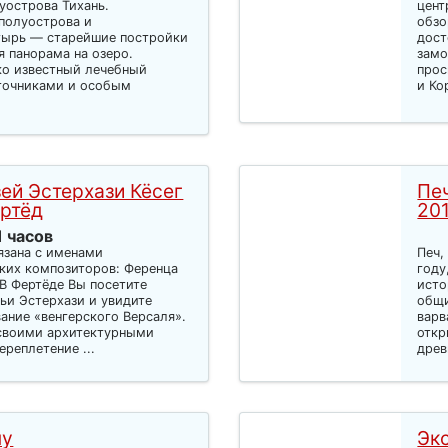
уострова Тихань.
цент
полуострова и
обзо
тырь — старейшие постройки
дост
я панорама на озеро.
замо
о известный лечебный
прос
сточниками и особым
и Ко
зей Эстерхази Кёсег
Пе
ртёд
20
1 часов
язана с именами
Печ,
ких композиторов: Ференца
году
.В Фертёде Вы посетите
исто
ьи Эстерхази и увидите
общи
ание «венгерского Версаля».
варв
 своими архитектурными
откр
реплетение ...
древ
ну
Эк