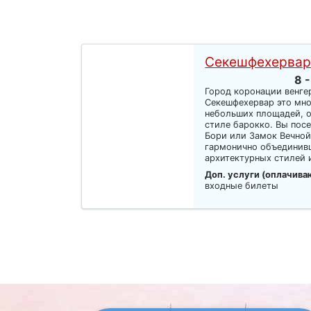
Секешфехервар
8 -
Город коронации венге
Секешфехервар это мно
небольших площадей, о
стиле барокко. Вы пос
Бори или Замок Вечной
гармонично объединивш
архитектурных стилей и
Доп. услуги (оплачива
входные билеты