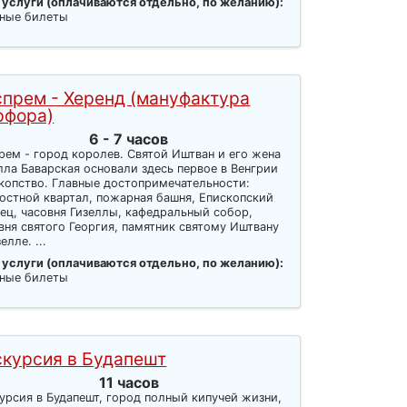
 услуги (оплачиваются отдельно, по желанию):
ные билеты
спрем - Херенд (мануфактура
рфора)
6 - 7 часов
рем - город королев. Святой Иштван и его жена
лла Баварская основали здесь первое в Венгрии
копство. Главные достопримечательности:
остной квартал, пожарная башня, Епископский
ец, часовня Гизеллы, кафедральный собор,
вня святого Георгия, памятник святому Иштвану
елле. ...
 услуги (оплачиваются отдельно, по желанию):
ные билеты
скурсия в Будапешт
11 часов
урсия в Будапешт, город полный кипучей жизни,