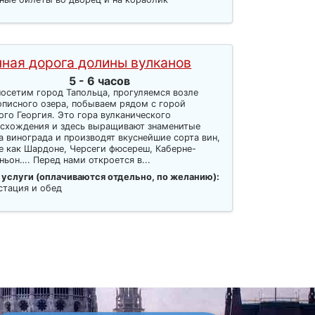
нная дорога долины вулканов
5 - 6 часов
осетим город Тапольца, прогуляемся возле
писного озера, побываем рядом с горой
ого Георгия. Это гора вулканического
схождения и здесь выращивают знаменитые
а винограда и производят вкуснейшие сорта вин,
е как Шардоне, Черсеги фюсереш, Каберне-
ньон…. Перед нами откроется в...
 услуги (оплачиваются отдельно, по желанию):
стация и обед