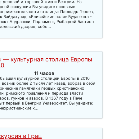
р деловой и торговой жизни Венгрии. На
рной экскурсии Вы увидите основные
опримечательности столицы: Площадь Героев,
к Вайдахуняд, «Елисейские поля» Будапешта -
пект Андрашши, Парламент, Рыбацкий Бастион
ролевский дворец, собо...
ч — культурная столица Европы
10
11 часов
 бывший культурной столицей Европы в 2010
, возник более 2 тысяч лет назад, вобрав в себя
рические памятники первых христианских
н, римского правления и периода власти
аров, гуннов и аваров. В 1367 году в Пече
ыт первый в Венгрии Университет. Вы увидите:
нехристианские к...
скурсия в Грац