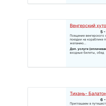
Венгерский хут
5 -
Псещение венгерского 
поездки на кораблике п
желанию...
Доп. услуги (оплачива
входные билеты, обед
Тихань- Балат
6 -
Приглашаем в путешес