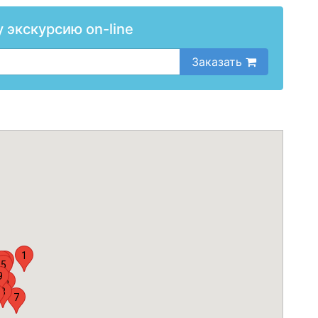
у экскурсию on-line
Заказать
1
3
2
5
4
9
6
8
7