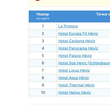
Номер
Точка 
на карте
1
Le Primore
2
Hotel Europa Fit Hévíz
3
Hotel Carbona Hévíz
4
Hotel Panorama Hévíz
5
Hotel Palace Hévíz
6
Hotel Spa Heviz (Schlagbau
7
Hotel Lotus Hévíz
8
Hotel Aqua Hévíz
9
Hotel Thermal Hévíz
10
Hotel Helios Hévíz