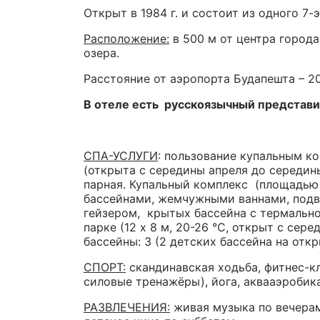
Открыт в 1984 г. и состоит из одного 7-
Расположение:
в 500 м от центра города
озера.
Расстояние от аэропорта Будапешта – 20
В отеле есть русскоязычный представи
СПА-УСЛУГИ
: пользование купальным к
(открыта с середины апреля до середины
парная. Купальный комплекс (площадью 
бассейнами, жемчужными ваннами, под
гейзером, крытых бассейна с термальной
парке (12 x 8 м, 20-26 °C, открыт с сер
бассейны: 3 (2 детских бассейна на отк
СПОРТ:
скандинавская ходьба, фитнес-кл
силовые тренажёры), йога, аквааэробика
РАЗВЛЕЧЕНИЯ:
живая музыка по вечерам,