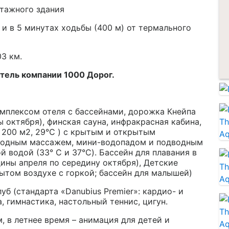
этажного здания
 и в 5 минутах ходьбы (400 м) от термального
3 км.
тель компании 1000 Дорог.
омплексом отеля с бассейнами, дорожка Кнейпа
 октября), финская сауна, инфракрасная кабина,
200 м2, 29°C ) с крытым и открытым
водным массажем, мини-водопадом и подводным
 водой (33° C и 37°C). Бассейн для плавания в
едины апреля по середину октября), Детские
рытом воздухе с горкой; бассейн для малышей)
уб (стандарта «Danubius Premier»: кардио- и
, гимнастика, настольный теннис, цигун.
 в летнее время – анимация для детей и