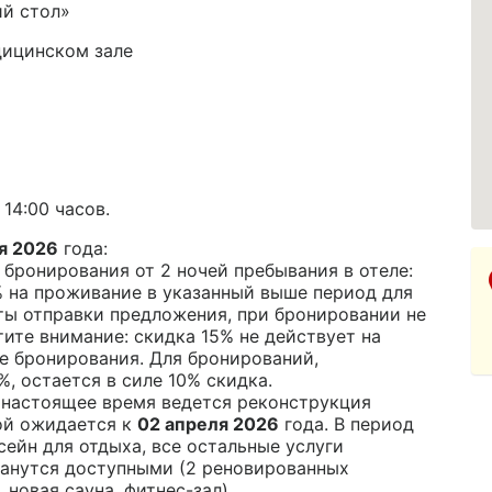
ий стол»
дицинском зале
14:00 часов.
Пр
ля 2026
года:
 бронирования от 2 ночей пребывания в отеле:
% на проживание в указанный выше период для
ты отправки предложения, при бронировании не
тите внимание: скидка 15% не действует на
е бронирования. Для бронирований,
, остается в силе 10% скидка.
в настоящее время ведется реконструкция
ой ожидается к
02 апреля 2026
года. В период
сейн для отдыха, все остальные услуги
танутся доступными (2 реновированных
новая сауна, фитнес-зал).