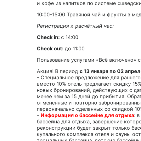
и кофе из напитков по системе «шведск
10:00–15:00 Травяной чай и фрукты в ме
Регистрация и расчётный час:
Check
in
:
с 14:00
Check
out
:
до 11:00
Пользование услугами «Всё включено» с 
Акция! В период
с 13 января по 02 апре
- Специальное предложение для раннего
вместо 10% отель предлагает скидку 15
новых бронирований, действующих с да
менее чем за 15 дней до прибытия. Обра
отмененные и повторно забронированны
первоначально сделанных со скидкой 10%
-
Информация о бассейне для отдыха
: 
бассейна для отдыха, завершение котор
реконструкции будет закрыт только бас
купального комплекса отеля и сауны ос
термальных бассейна, детские бассейны, 