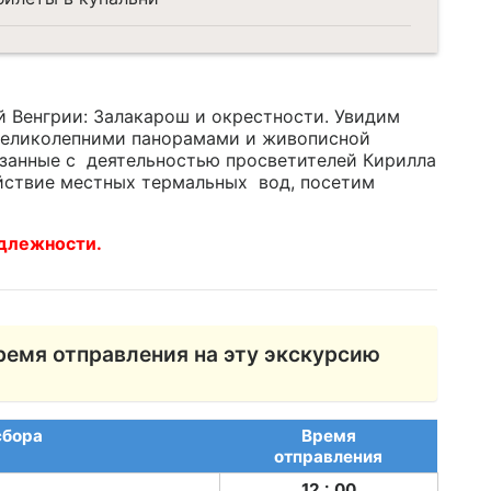
 Венгрии: Залакарош и окрестности. Увидим
великолепними панорамами и живописной
язанные с деятельностью просветителей Кирилла
йствие местных термальных вод, посетим
адлежности.
ремя отправления на эту экскурсию
сбора
Время
отправления
12 : 00