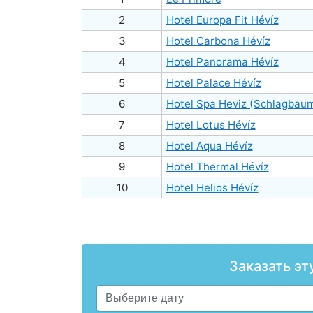
2
Hotel Europa Fit Hévíz
3
Hotel Carbona Hévíz
4
Hotel Panorama Hévíz
5
Hotel Palace Hévíz
6
Hotel Spa Heviz (Schlagbau
7
Hotel Lotus Hévíz
8
Hotel Aqua Hévíz
9
Hotel Thermal Hévíz
10
Hotel Helios Hévíz
Заказать эт