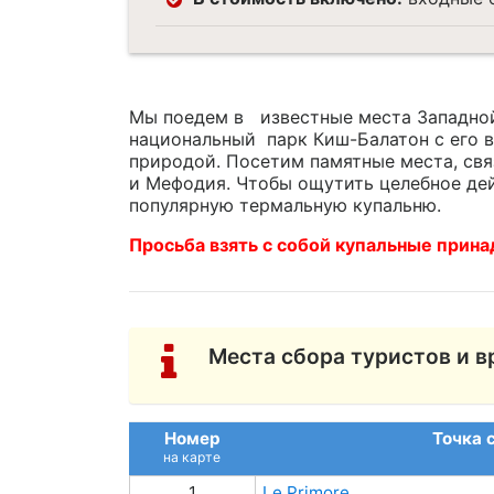
Мы поедем в известные места Западной
национальный парк Киш-Балатон с его 
природой. Посетим памятные места, св
и Мефодия. Чтобы ощутить целебное де
популярную термальную купальню.
Просьба взять с собой купальные прин
Места сбора туристов и в
Номер
Точка 
на карте
1
Le Primore