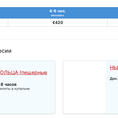
4-6 чел.
минивен
€420
рсии
–
НЬ
ОЛЬЦА (пещерные
Доп.
 8 часов
илеты в купальни