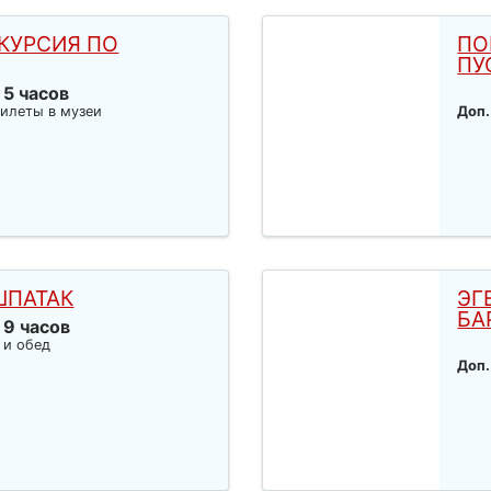
КУРСИЯ ПО
ПО
ПУ
 5 часов
илеты в музеи
Доп.
ШПАТАК
ЭГ
БА
 9 часов
 и обед
Доп.