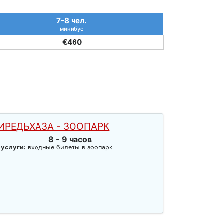
7-8 чел.
минибус
€460
ИРЕДЬХАЗА - ЗООПАРК
8 - 9 часов
 услуги:
входные билеты в зоопарк