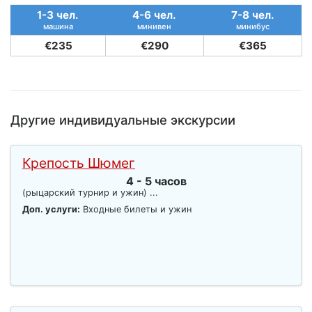
1-3 чел.
4-6 чел.
7-8 чел.
машина
минивен
минибус
€235
€290
€365
Другие индивидуальные экскурсии
Крепость Шюмег
4 - 5 часов
(рыцарский турнир и ужин) ...
Доп. услуги:
Входные билеты и ужин