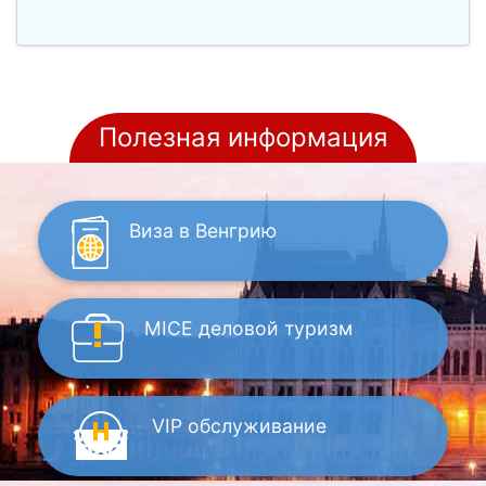
Полезная информация
Виза
в Венгрию
MICE
деловой туризм
VIP
обслуживание