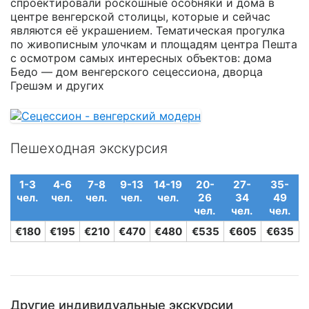
спроектировали роскошные особняки и дома в
центре венгерской столицы, которые и сейчас
являются её украшением. Тематическая прогулка
по живописным улочкам и площадям центра Пешта
с осмотром самых интересных объектов: дома
Бедо — дом венгерского сецессиона, дворца
Грешэм и других
Пешеходная экскурсия
1-3
4-6
7-8
9-13
14-19
20-
27-
35-
чел.
чел.
чел.
чел.
чел.
26
34
49
чел.
чел.
чел.
€180
€195
€210
€470
€480
€535
€605
€635
Другие индивидуальные экскурсии