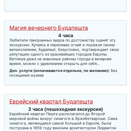
Магия вечернего Будапешта
4 часа
Любители панорамных видов по достоинству оценят эту
экскурсию. Купаясь в переливах огней и поражая своим
великолепием, Будапешт, безусловно, подтверждает свою
репутацию одного из красивейших городов Европы.
Взглянув даже на знакомые районы города в вечернее
время, можно с удивлением открыть для себя...
Доп. услуги (оплачиваются отдельно, по желанию):
Без
посещения музеев
Еврейский квартал Будапешта
3 часа (пешеходная экскурсия)
Еврейский квартал Пешта располагался до Второй
мировой войны вокруг синагоги в Эржебетвароше. Сама
синагога, являющаяся самой большой в Европе, была
построена в 1859 году венским архитектором Людвигом