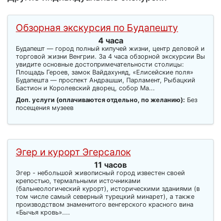
Обзорная экскурсия по Будапешту
4 часа
Будапешт — город полный кипучей жизни, центр деловой и
торговой жизни Венгрии. За 4 часа обзорной экскурсии Вы
увидите основные достопримечательности столицы:
Площадь Героев, замок Вайдахуняд, «Елисейские поля»
Будапешта — проспект Андрашши, Парламент, Рыбацкий
Бастион и Королевский дворец, собор Ма...
Доп. услуги (оплачиваются отдельно, по желанию):
Без
посещения музеев
Эгер и курорт Эгерсалок
11 часов
Эгер - небольшой живописный город известен своей
крепостью, термальными источниками
(бальнеологический курорт), историческими зданиями (в
том числе самый северный турецкий минарет), а также
производством знаменитого венгерского красного вина
«Бычья кровь»....