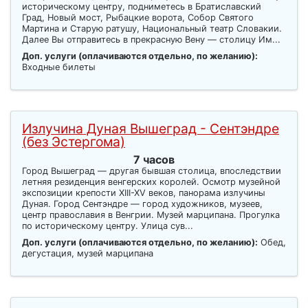
историческому центру, подниметесь в Братиславский
Град, Новый мост, Рыбацкие ворота, Собор Святого
Мартина и Старую ратушу, Национальный театр Словакии.
Далее Вы отправитесь в прекрасную Вену — столицу Им...
Доп. услуги (оплачиваются отдельно, по желанию):
Входные билеты
Излучина Дуная Вышеград - Сентэндре
(без Эстергома)
7 часов
Город Вышеград — другая бывшая столица, впоследствии
летняя резиденция венгерских королей. Осмотр музейной
экспозиции крепости XIII-XV веков, панорама излучины
Дуная. Город Сентэндре — город художников, музеев,
центр православия в Венгрии. Музей марципана. Прогулка
по историческому центру. Улица сув...
Доп. услуги (оплачиваются отдельно, по желанию):
Обед,
дегустация, музей марципана