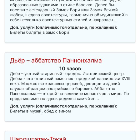
образованных зданиями в стиле барокко. Далее Вы
посетите легендарный Замок Бори или Замок Вечной
любви, шедевр архитектуры, гармонично объединивший в
себе несколько архитектурных стилей и направлен...
Доп. услуги (оплачиваются отдельно, по желанию):
Билеты билеты в замок Бори
Дьёр – аббатство Паннонхалма
10 часов
Дьёр – уютный старинный городок. Исторический центр
Дьёра - это отличный памятник городской планировки XVIII
века. Множество красивых церквей, дворцов и зданий
служат образцом австрийского барокко. Аббатство
Паннонхалма — второй по величине монастырь в мире. По
преданию именно здесь родился самый зн...
Доп. услуги (оплачиваются отдельно, по желанию):
Билеты в музей, обед с вином
Шарошпатак-Токай