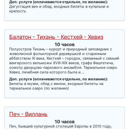
Доп. услуги (оплачиваются отдельно, по желанию):
Дегустация вин и обед, входные билеты в купальни и
крепость
Балатон - Тихань - Кестхей - Хевиз
10 часов
Полуостров Тихань – курорт и природный заповедник с
живописной фольклорной деревушкой и старинным
аббатством XI века. Кестхей – городок, связанный с семьей
венгерского вельможи XVIII-XIX веков, графа Фештетича,
осмотр дворцово-паркового ансамбля. Термальное озеро
Хевиз, лечебная сила которого была и...
Доп. услуги (оплачиваются отдельно, по желанию):
Билеты в музеи, обед с вином, входные билеты на
термальное озеро (по желанию)
Печ - Виллань
10 часов
Печ, бывший культурной столицей Европы в 2010 году,