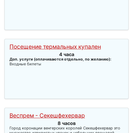
Посещение термальных купален
4 часа
Доп. услуги (оплачиваются отдельно, по желанию):
Входные билеты
Веспрем - Секешфехервар
8 часов
Город коронации венгерских королей Секешфехервар это
множество извилистых улочек и небольших площадей,