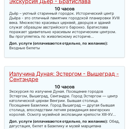
Экскурсия Дьёр - Братислава
10 часов
Дьёр – уютный старинный городок. Исторический центр
Дьёра - это отличный памятник городской планировки XVIII
века. Множество красивых церквей, дворцов и зданий
служат образцом австрийского барокко. Братислава
поражает удивительно красивым историческим центром.
Вы прогуляетесь по живописному историче...
Доп. услуги (оплачиваются отдельно, по желанию):
Входные билеты
Излучина Дуная: Эстергом - Вышеград -
Сентэндре
10 часов
Экскурсия по излучине Дуная. Посещение городов
Эстергом, Вышеград, Сентэндре. Город Эстергом — центр
католической церкви Венгрии. Бывшая столица.
Посещение Базилики. Город Вышеград — другая бывшая
столица, впоследствии летняя резиденция венгерских
королей. Осмотр музейной экспозиции крепости XIII-XV...
Доп. услуги (оплачиваются отдельно, по желанию):
Обед,
дегустация, билет в Базилику и музей марципана