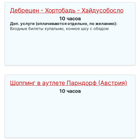
Дебрецен - Хортобадь - Хайдусобосло
10 часов
Доп. услуги (оплачиваются отдельно, по желанию):
Входные билеты купальню, конное шоу с обедом
Шоппинг в аутлете Парндорф (Австрия)
10 часов