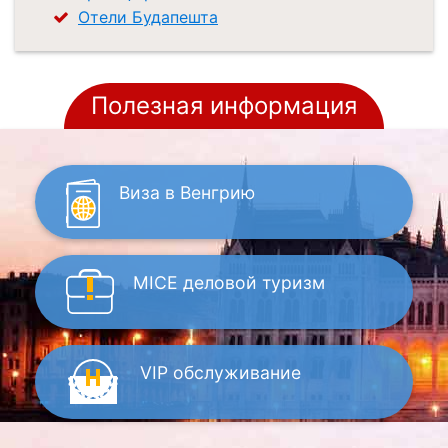
Отели Будапешта
Полезная информация
Виза
в Венгрию
MICE
деловой туризм
VIP
обслуживание