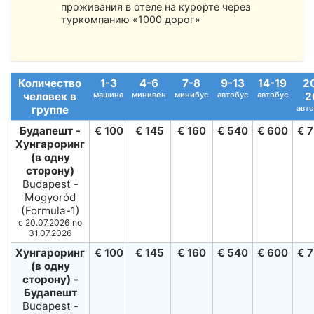
проживания в отеле на курорте через
туркомпанию «1000 дорог»
Количество
1-3
4-6
7-8
9-13
14-19
2
человек в
машина
минивен
минибус
автобус
автобус
2
группе
авт
Будапешт -
€ 100
€ 145
€ 160
€ 540
€ 600
€ 
Хунгароринг
(в одну
сторону)
Budapest -
Mogyoród
(Formula-1)
c 20.07.2026 по
31.07.2026
Хунгароринг
€ 100
€ 145
€ 160
€ 540
€ 600
€ 
(в одну
сторону) -
Будапешт
Budapest -