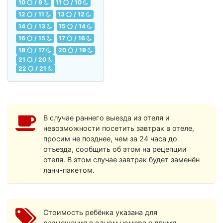
10
/ 9
11
/ 10
12
/ 11
13
/ 12
14
/ 13
15
/ 14
16
/ 15
17
/ 16
18
/ 17
20
/ 19
21
/ 20
22
/ 21
В случае раннего выезда из отеля и
невозможности посетить завтрак в отеле,
просим не позднее, чем за 24 часа до
отъезда, сообщить об этом на рецепции
отеля. В этом случае завтрак будет заменён
ланч-пакетом.
Стоимость ребёнка указана для
размещения в одном номере с двумя