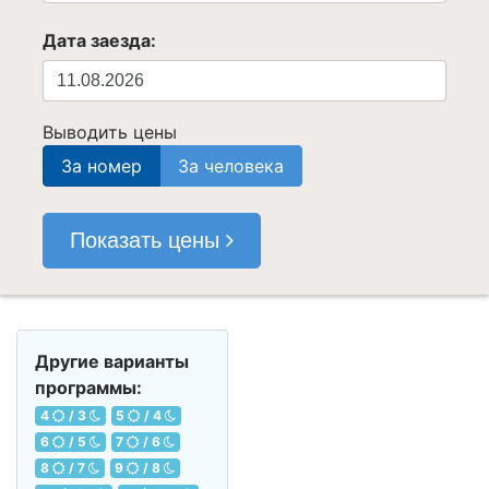
Дата заезда:
Выводить цены
За номер
За человека
Показать цены
Другие варианты
программы:
4
/ 3
5
/ 4
6
/ 5
7
/ 6
8
/ 7
9
/ 8