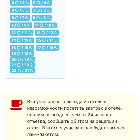
4
/ 3
5
/ 4
6
/ 5
7
/ 6
8
/ 7
9
/ 8
10
/ 9
11
/ 10
12
/ 11
13
/ 12
14
/ 13
15
/ 14
16
/ 15
17
/ 16
19
/ 18
20
/ 19
21
/ 20
22
/ 21
В случае раннего выезда из отеля и
невозможности посетить завтрак в отеле,
просим не позднее, чем за 24 часа до
отъезда, сообщить об этом на рецепции
отеля. В этом случае завтрак будет заменён
ланч-пакетом.