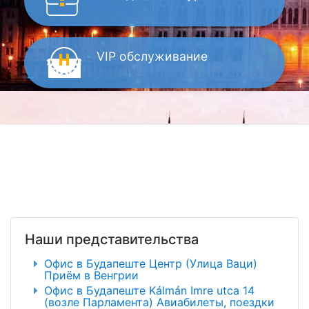
VIP
обслуживание
Наши представительства
Офис в Будапеште Центр (Улица Ваци)
Приём в Венгрии
Офис в Будапеште Kálmán Imre utca 14
(возле Парламента) Авиабилеты, поездки