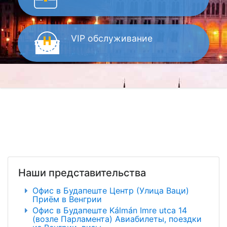
VIP
обслуживание
Наши представительства
Офис в Будапеште Центр (Улица Ваци)
Приём в Венгрии
Офис в Будапеште Kálmán Imre utca 14
(возле Парламента) Авиабилеты, поездки