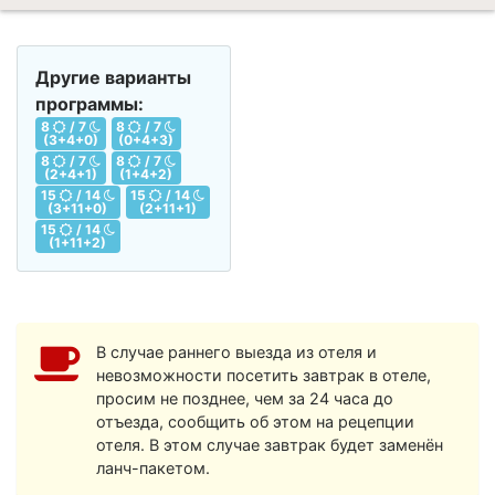
Другие варианты
программы:
8
/ 7
8
/ 7
(3+4+0)
(0+4+3)
8
/ 7
8
/ 7
(2+4+1)
(1+4+2)
15
/ 14
15
/ 14
(3+11+0)
(2+11+1)
15
/ 14
(1+11+2)
В случае раннего выезда из отеля и
невозможности посетить завтрак в отеле,
просим не позднее, чем за 24 часа до
отъезда, сообщить об этом на рецепции
отеля. В этом случае завтрак будет заменён
ланч-пакетом.