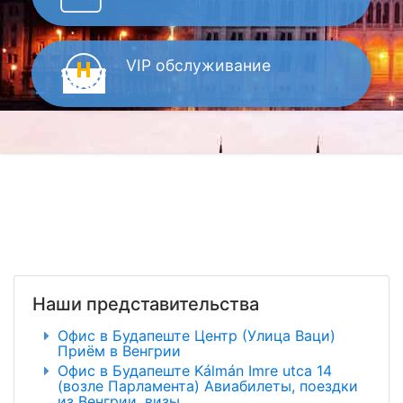
VIP
обслуживание
Наши представительства
Офис в Будапеште Центр (Улица Ваци)
Приём в Венгрии
Офис в Будапеште Kálmán Imre utca 14
(возле Парламента) Авиабилеты, поездки
из Венгрии, визы