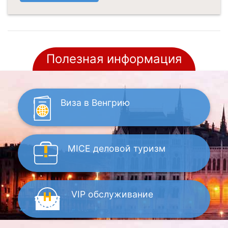
Полезная информация
Виза
в Венгрию
MICE
деловой туризм
VIP
обслуживание