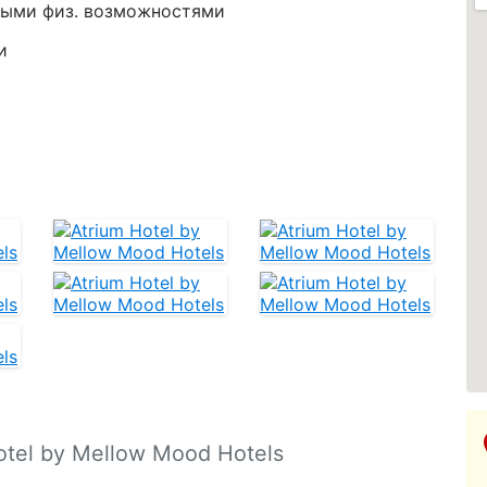
нными физ. возможностями
и
Пр
otel by Mellow Mood Hotels