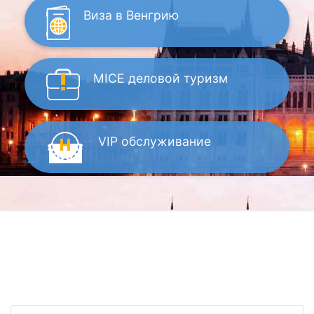
Виза
в Венгрию
MICE
деловой туризм
VIP
обслуживание