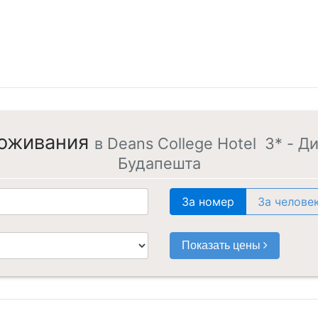
роживания
в Deans College Hotel 3* - 
Будапешта
За номер
За челове
Показать цены