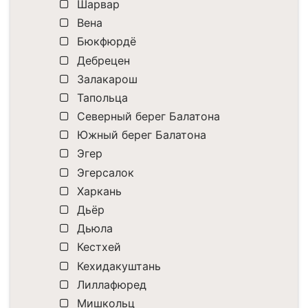
Шарвар
Вена
Бюкфюрдё
Дебрецен
Залакарош
Тапольца
Северный берег Балатона
Южный берег Балатона
Эгер
Эгерсалок
Харкань
Дьёр
Дьюла
Кестхей
Кехидакуштань
Лиллафюред
Мишкольц