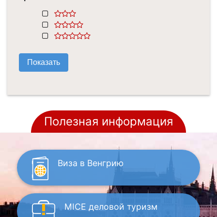
Полезная информация
Виза
в Венгрию
MICE
деловой туризм