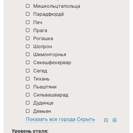
Мишкольцтапольца
Парадфюрдё
Печ
Прага
Рогашка
Шопрон
Шимонторнья
Секешфехервар
Сегед
Тихань
Пьештяни
Сильвашварад
Дудинце
Демьен
Показать все города
Скрыть
Уровень отеля: