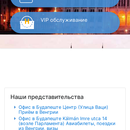
VIP
обслуживание
Наши представительства
Офис в Будапеште Центр (Улица Ваци)
Приём в Венгрии
Офис в Будапеште Kálmán Imre utca 14
(возле Парламента) Авиабилеты, поездки
из Венгрии, визы