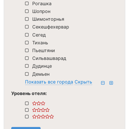
Рогашка
Шопрон
Шимонторнья
Секешфехервар
Сегед
Тихань
Пьештяни
Сильвашварад
Дудинце
Демьен
Показать все города
Скрыть
Уровень отеля: