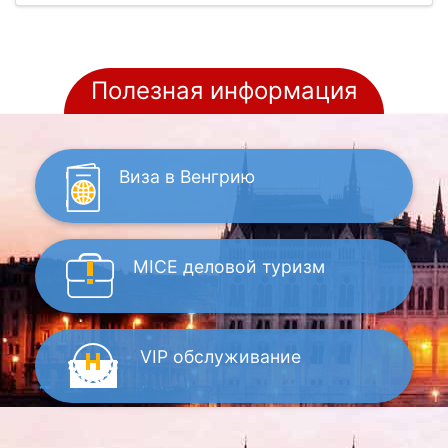
Полезная информация
Виза
в Венгрию
MICE
деловой туризм
VIP
обслуживание