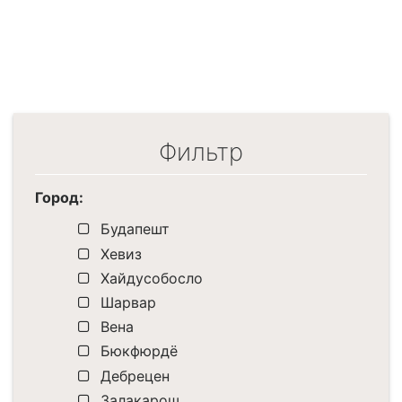
Фильтр
Город:
Будапешт
Хевиз
Хайдусобосло
Шарвар
Вена
Бюкфюрдё
Дебрецен
Залакарош