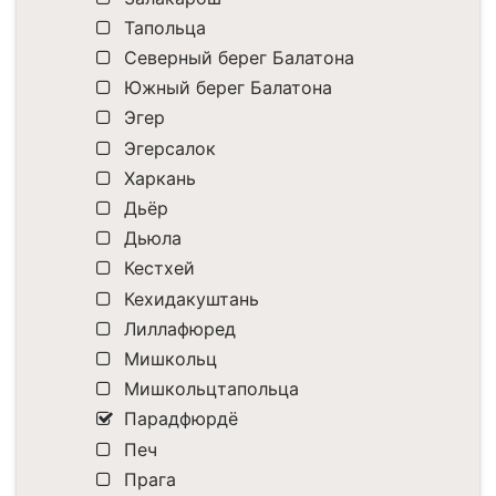
Тапольца
Северный берег Балатона
Южный берег Балатона
Эгер
Эгерсалок
Харкань
Дьёр
Дьюла
Кестхей
Кехидакуштань
Лиллафюред
Мишкольц
Мишкольцтапольца
Парадфюрдё
Печ
Прага