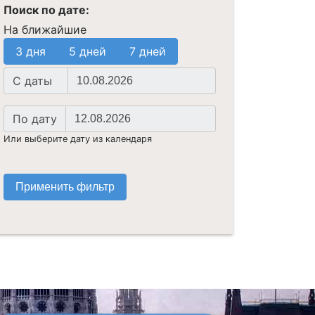
Поиск по дате:
На ближайшие
3 дня
5 дней
7 дней
Начальная
C даты
дата
Конечная
По дату
дата
Или выберите дату из календаря