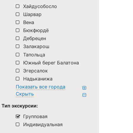
Хайдусобосло
Шарвар
Вена
Бюкфюрдё
Дебрецен
Залакарош
Тапольца
Южный берег Балатона
Эгерсалок
Надьканижа
Показать все города
Скрыть
Тип экскурсии:
Групповая
Индивидуальная