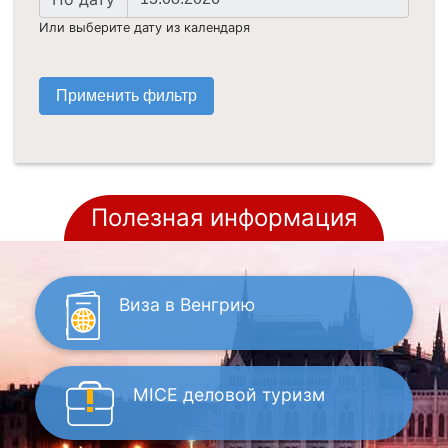
дата
Или выберите дату из календаря
Полезная информация
Виза
в Венгрию
MICE
деловой туризм