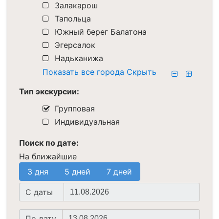
Залакарош
Тапольца
Южный берег Балатона
Эгерсалок
Надьканижа
Показать все города
Скрыть
Тип экскурсии:
Групповая
Индивидуальная
Поиск по дате:
На ближайшие
3 дня
5 дней
7 дней
Начальная
C даты
дата
Конечная
По дату