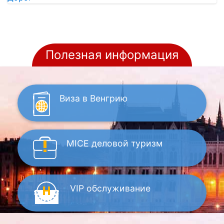
Полезная информация
Виза
в Венгрию
MICE
деловой туризм
VIP
обслуживание