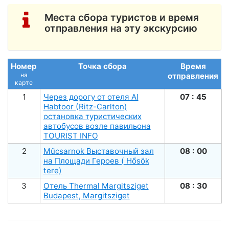
Места сбора туристов и время
отправления на эту экскурсию
Номер
Точка сбора
Время
на
отправления
карте
1
Через дорогу от отеля Al
07 : 45
Habtoor (Ritz-Carlton)
остановка туристических
автобусов возле павильона
TOURIST INFO
2
Műсsarnok Выставочный зал
08 : 00
на Площади Героев ( Hősök
tere)
3
Отель Thermal Margitsziget
08 : 30
Budapest, Margitsziget