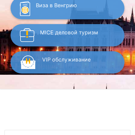
Виза
в Венгрию
MICE
деловой туризм
VIP
обслуживание