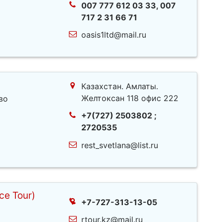
007 777 612 03 33, 007
717 2 31 66 71
oasis1ltd@mail.ru
Казахстан. Амлаты.
Желтоксан 118 офис 222
во
+7(727) 2503802 ;
2720535
rest_svetlana@list.ru
ce Tour)
+7-727-313-13-05
rtour.kz@mail.ru