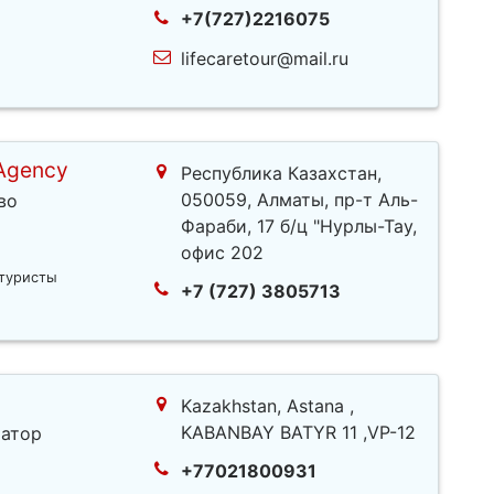
+7(727)2216075
lifecaretour@mail.ru
 Agency
Республика Казахстан,
050059, Алматы, пр-т Аль-
во
Фараби, 17 б/ц "Нурлы-Тау,
офис 202
туристы
+7 (727) 3805713
Kazakhstan, Astana ,
KABANBAY BATYR 11 ,VP-12
атор
+77021800931